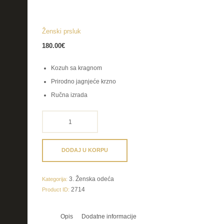
Ženski prsluk
180.00
€
Kozuh sa kragnom
Prirodno jagnjeće krzno
Ručna izrada
Ženski
prsluk
količina
DODAJ U KORPU
3. Ženska odeća
Kategorija:
2714
Product ID:
Opis
Dodatne informacije