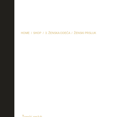
HOME
SHOP
3. ŽENSKA ODEĆA
ŽENSKI PRSLUK
Ženski prsluk
Ženski prsluk