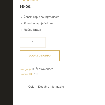
140.00
€
Ženski kaput sa rajfeslusom
Prirodno jagnjeće krzno
Ručna izrada
Ženski
prsluk
količina
DODAJ U KORPU
3. Ženska odeća
Kategorija:
715
Product ID:
Opis
Dodatne informacije