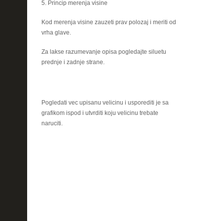
5. Princip merenja visine
Kod merenja visine zauzeti prav polozaj i meriti od
vrha glave.
Za lakse razumevanje opisa pogledajte siluetu
prednje i zadnje strane.
Pogledati vec upisanu velicinu i usporediti je sa
grafikom ispod i utvrditi koju velicinu trebate
naruciti.