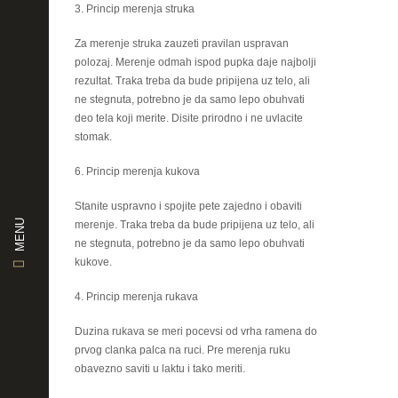
3. Princip merenja struka
Za merenje struka zauzeti pravilan uspravan
polozaj. Merenje odmah ispod pupka daje najbolji
rezultat. Traka treba da bude pripijena uz telo, ali
ne stegnuta, potrebno je da samo lepo obuhvati
deo tela koji merite. Disite prirodno i ne uvlacite
stomak.
6. Princip merenja kukova
Stanite uspravno i spojite pete zajedno i obaviti
MENU
merenje. Traka treba da bude pripijena uz telo, ali
ne stegnuta, potrebno je da samo lepo obuhvati
kukove.
4. Princip merenja rukava
Duzina rukava se meri pocevsi od vrha ramena do
prvog clanka palca na ruci. Pre merenja ruku
obavezno saviti u laktu i tako meriti.