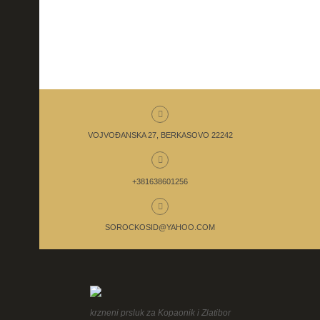
VOJVOĐANSKA 27, BERKASOVO 22242
+381638601256
SOROCKOSID@YAHOO.COM
krzneni prsluk za Kopaonik i Zlatibor