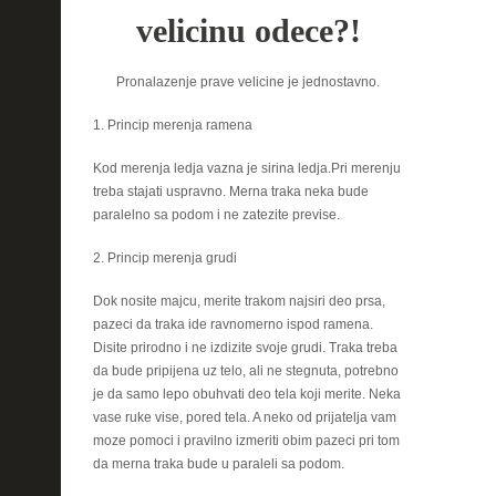
velicinu odece?!
Pronalazenje prave velicine je jednostavno.
1. Princip merenja ramena
Kod merenja ledja vazna je sirina ledja.Pri merenju
treba stajati uspravno. Merna traka neka bude
paralelno sa podom i ne zatezite previse.
2. Princip merenja grudi
Dok nosite majcu, merite trakom najsiri deo prsa,
pazeci da traka ide ravnomerno ispod ramena.
Disite prirodno i ne izdizite svoje grudi. Traka treba
da bude pripijena uz telo, ali ne stegnuta, potrebno
je da samo lepo obuhvati deo tela koji merite. Neka
vase ruke vise, pored tela. A neko od prijatelja vam
moze pomoci i pravilno izmeriti obim pazeci pri tom
da merna traka bude u paraleli sa podom.