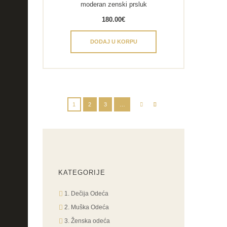
moderan zenski prsluk
180.00
€
DODAJ U KORPU
1
2
3
…
KATEGORIJE
1. Dečija Odeća
2. Muška Odeća
3. Ženska odeća