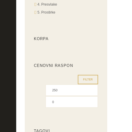
4. Presvlake
5. Prostirke
KORPA
CENOVNI RASPON
FILTER
Minimalna
Maksimalna
cena
cena
TAGOVI