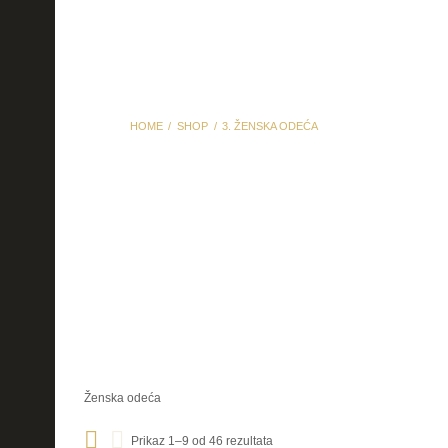
HOME
SHOP
3. ŽENSKA ODEĆA
3. Ženska odeća
Ženska odeća
Prikaz 1–9 od 46 rezultata