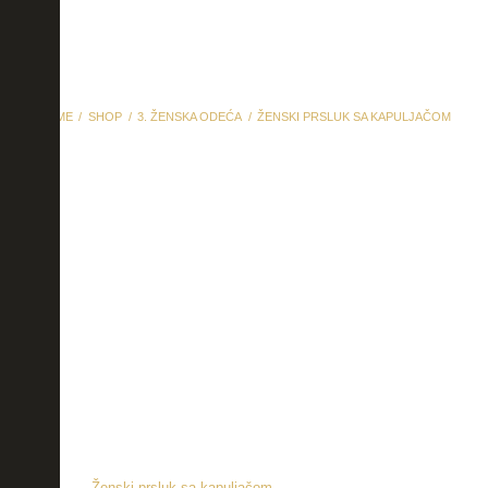
HOME
SHOP
3. ŽENSKA ODEĆA
ŽENSKI PRSLUK SA KAPULJAČOM
Ženski prsluk sa
kapuljačom
Ženski prsluk sa kapuljačom