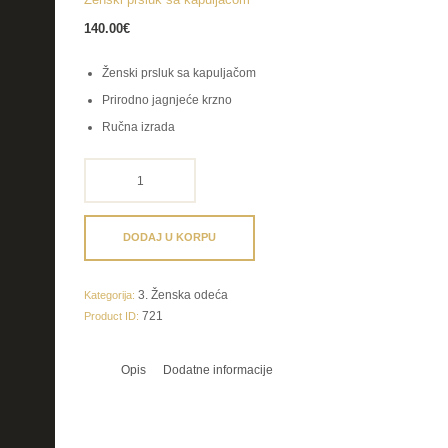
140.00
€
Ženski prsluk sa kapuljačom
Prirodno jagnjeće krzno
Ručna izrada
Ženski
prsluk
sa
kapuljačom
DODAJ U KORPU
količina
3. Ženska odeća
Kategorija:
721
Product ID:
Opis
Dodatne informacije