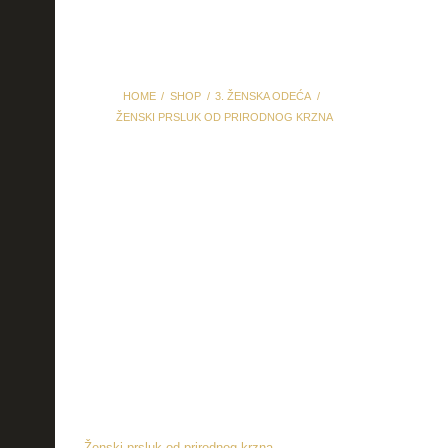
HOME
SHOP
3. ŽENSKA ODEĆA
ŽENSKI PRSLUK OD PRIRODNOG KRZNA
Ženski prsluk od
prirodnog krzna
Ženski prsluk od prirodnog krzna