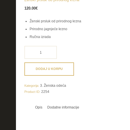
120.00
€
Ženski prsluk od prirodnog krzna
Prirodno jagnjeće krzno
Ručna izrada
Ženski
prsluk
od
prirodnog
DODAJ U KORPU
krzna
količina
3. Ženska odeća
Kategorija:
2254
Product ID:
Opis
Dodatne informacije