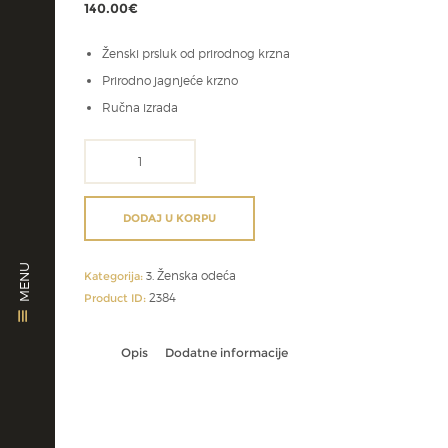
140.00
€
Ženski prsluk od prirodnog krzna
Prirodno jagnjeće krzno
Ručna izrada
krzneni
prsluci
količina
DODAJ U KORPU
MENU
3. Ženska odeća
Kategorija:
2384
Product ID:
Opis
Dodatne informacije