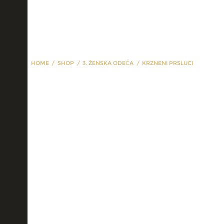
HOME
SHOP
3. ŽENSKA ODEĆA
KRZNENI PRSLUCI
krzneni prsluci