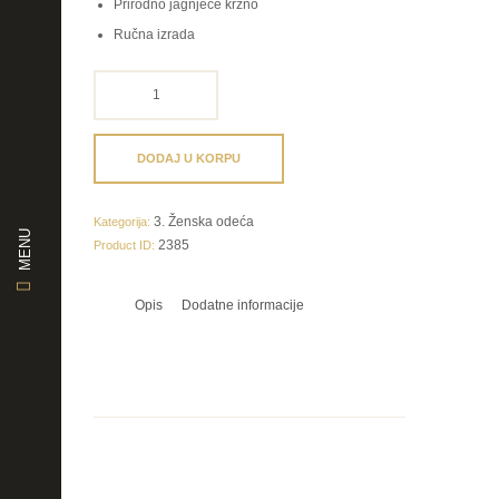
Prirodno jagnjeće krzno
Ručna izrada
krzneni
prsluci
ženski
količina
DODAJ U KORPU
3. Ženska odeća
Kategorija:
MENU
2385
Product ID:
Opis
Dodatne informacije