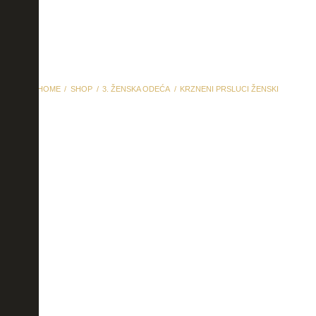
HOME
SHOP
3. ŽENSKA ODEĆA
KRZNENI PRSLUCI ŽENSKI
krzneni prsluci ženski