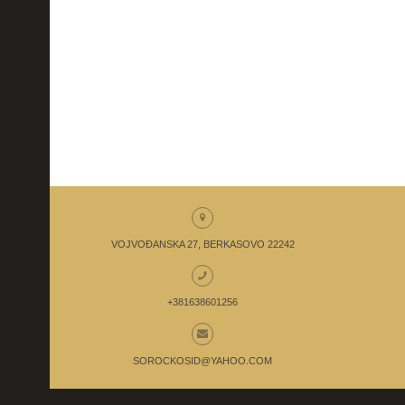
VOJVOĐANSKA 27, BERKASOVO 22242
+381638601256
SOROCKOSID@YAHOO.COM