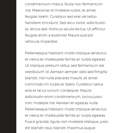
condimentum metus. Nulla non fermentum
nisl. Maecenas id molestie turpis, sit amet
feugiat lorem. Curabitur sed erat vel tellus
hendrerit tincidunt. Sed arcu tortor, sollicitudin
ac lectus sed, rhoncus iaculis lectus. Ut efficitur
feugiat enim a euismod. Mauris suscipit
vehicula imperdiet.
Pellentesque habitant morbi tristique senectus
et netus et malesuada fames ac turpis egestas.
Ut tristique pretium tellus, sed fermentum est
vestibulum id. Aenean semper, odio sed fringilla
blandit, nisl nulla placerat mauris, sit amet
commodo mi turpis at libero. Curabitur varius
eros et lacus rutrum consequat. Mauris
sollicitudin enim condimentum, luctus justo
non, molestie nisl. Aenean et egestas nulla.
Pellentesque habitant morbi tristique senectus
et netus et malesuada fames ac turpis egestas.
Fusce gravida, ligula non molestie tristique, justo
elit blandit risus, blandit maximus augue