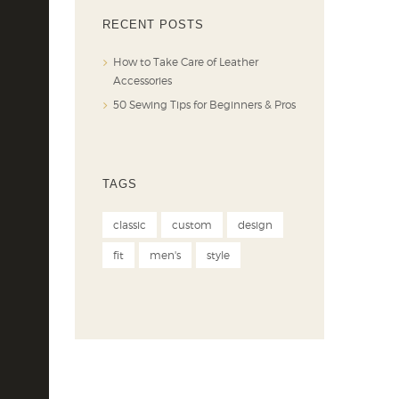
RECENT POSTS
How to Take Care of Leather
Accessories
50 Sewing Tips for Beginners & Pros
TAGS
classic
custom
design
fit
men's
style