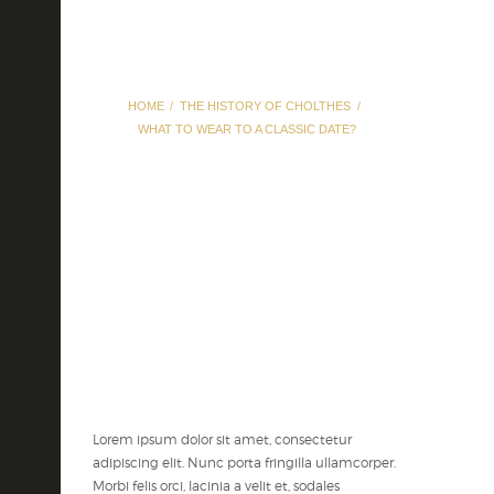
HOME
THE HISTORY OF CHOLTHES
WHAT TO WEAR TO A CLASSIC DATE?
What to Wear to a
Classic Date?
Lorem ipsum dolor sit amet, consectetur
adipiscing elit. Nunc porta fringilla ullamcorper.
Morbi felis orci, lacinia a velit et, sodales