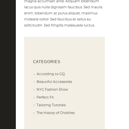
magna accumsan ante. Aliquam bibendum
lacus quis nulla dignissim faucibus. Sed mauris
enim, bibendum at purus aliquet, maximus
molestie tortor. Sed faucibus et tellus eu
sollicitudin. Sed fringilla malesuada luctus.
CATEGORIES
According to GQ
Beautiful Accessories
NYC Fashion Show
Perfect Fit
Tailoring Tutorials
The History of Cholthes