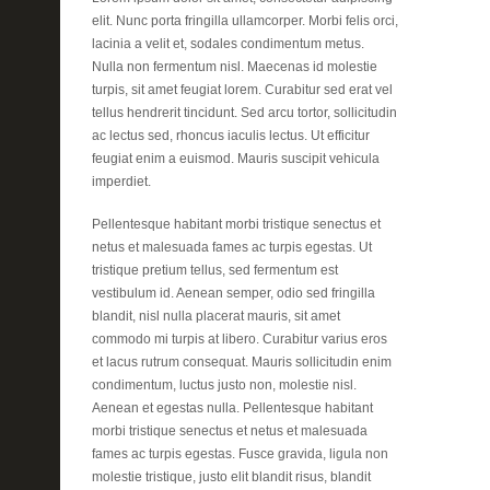
elit. Nunc porta fringilla ullamcorper. Morbi felis orci,
lacinia a velit et, sodales condimentum metus.
Nulla non fermentum nisl. Maecenas id molestie
turpis, sit amet feugiat lorem. Curabitur sed erat vel
tellus hendrerit tincidunt. Sed arcu tortor, sollicitudin
ac lectus sed, rhoncus iaculis lectus. Ut efficitur
feugiat enim a euismod. Mauris suscipit vehicula
imperdiet.
Pellentesque habitant morbi tristique senectus et
netus et malesuada fames ac turpis egestas. Ut
tristique pretium tellus, sed fermentum est
vestibulum id. Aenean semper, odio sed fringilla
blandit, nisl nulla placerat mauris, sit amet
commodo mi turpis at libero. Curabitur varius eros
et lacus rutrum consequat. Mauris sollicitudin enim
condimentum, luctus justo non, molestie nisl.
Aenean et egestas nulla. Pellentesque habitant
morbi tristique senectus et netus et malesuada
fames ac turpis egestas. Fusce gravida, ligula non
molestie tristique, justo elit blandit risus, blandit