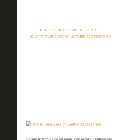
HOME
BEAUTIFUL ACCESSORIES
HOW TO TAKE CARE OF LEATHER ACCESSORIES
How to Take Care of
Leather Accessories
Lorem ipsum dolor sit amet, consectetur adipiscing