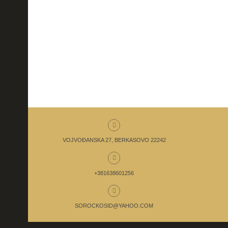
VOJVOĐANSKA 27, BERKASOVO 22242
+381638601256
SOROCKOSID@YAHOO.COM