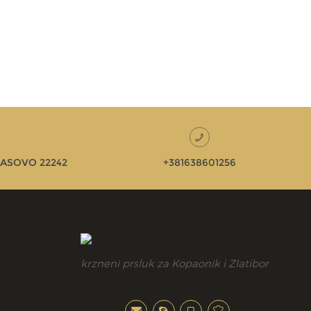
ASOVO 22242
+381638601256
krzneni prsluk za Kopaonik i Zlatibor