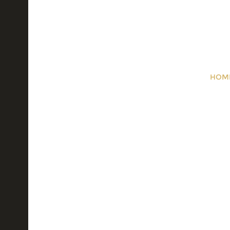
HOM
A Story o