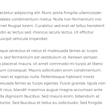
tetur adipiscing elit. Nunc porta fringilla ullamcorper.
et, sodales condimentum metus. Nulla non fermentum nisl.
met feugiat lorem. Curabitur sed erat vel tellus hendrerit
udin ac lectus sed, rhoncus iaculis lectus. Ut efficitur
scipit vehicula imperdiet.
tique senectus et netus et malesuada fames ac turpis
llus, sed fermentum est vestibulum id. Aenean semper,
ulla placerat mauris, sit amet commodo mi turpis at libero.
utrum consequat. Mauris sollicitudin enim condimentum,
Aenean et egestas nulla. Pellentesque habitant morbi
lesuada fames ac turpis egestas. Fusce gravida, ligula non
andit risus, blandit maximus augue magna accumsan ante.
la dignissim faucibus. Sed mauris enim, bibendum at
tor. Sed faucibus et tellus eu sollicitudin. Sed fringilla