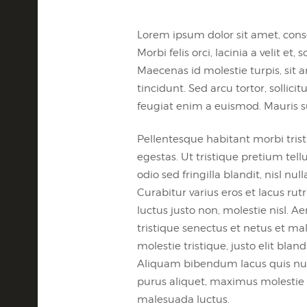
Lorem ipsum dolor sit amet, consec
Morbi felis orci, lacinia a velit 
Maecenas id molestie turpis, sit a
tincidunt. Sed arcu tortor, sollicit
feugiat enim a euismod. Mauris su
Pellentesque habitant morbi tris
egestas. Ut tristique pretium te
odio sed fringilla blandit, nisl n
Curabitur varius eros et lacus r
luctus justo non, molestie nisl. 
tristique senectus et netus et ma
molestie tristique, justo elit bl
Aliquam bibendum lacus quis nul
purus aliquet, maximus molestie tor
malesuada luctus.