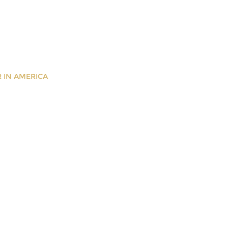
R IN AMERICA
r in America