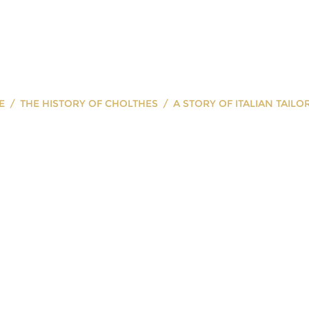
E
THE HISTORY OF CHOLTHES
A STORY OF ITALIAN TAILO
f Italian Tailo