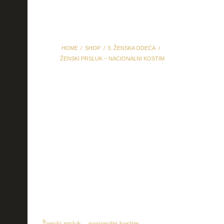
HOME
SHOP
3. ŽENSKA ODEĆA
ŽENSKI PRSLUK – NACIONALNI KOSTIM
Ženski prsluk –
nacionalni kostim
Ženski prsluk – nacionalni kostim