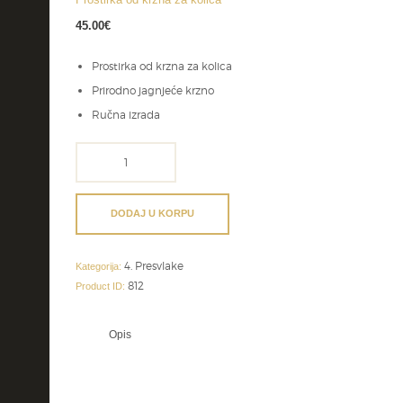
45.00
€
Prostirka od krzna za kolica
Prirodno jagnjeće krzno
Ručna izrada
Prostirka
od
krzna
za
DODAJ U KORPU
kolica
količina
4. Presvlake
Kategorija:
812
Product ID:
Opis