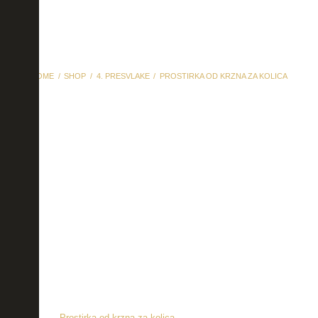
HOME
SHOP
4. PRESVLAKE
PROSTIRKA OD KRZNA ZA KOLICA
Prostirka od krzna za
kolica
Prostirka od krzna za kolica