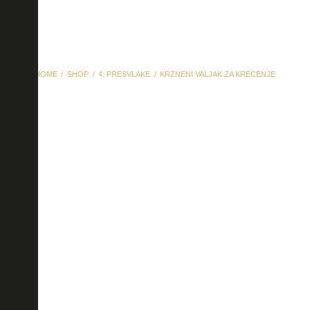
HOME
SHOP
4. PRESVLAKE
KRZNENI VALJAK ZA KRECENJE
Krzneni valjak za
krecenje