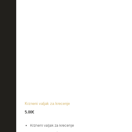
Krzneni valjak za krecenje
5.00
€
Krzneni valjak za krecenje