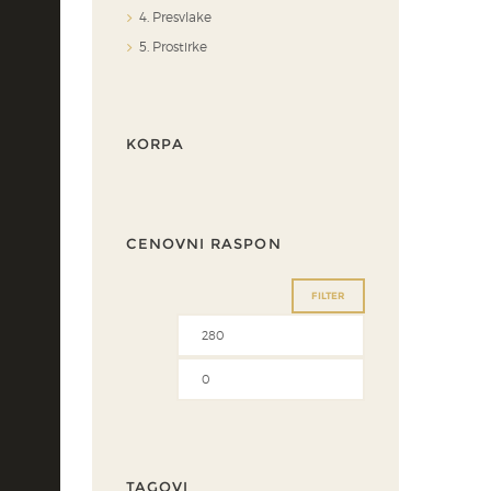
4. Presvlake
5. Prostirke
KORPA
CENOVNI RASPON
FILTER
Minimalna
Maksimalna
cena
cena
TAGOVI