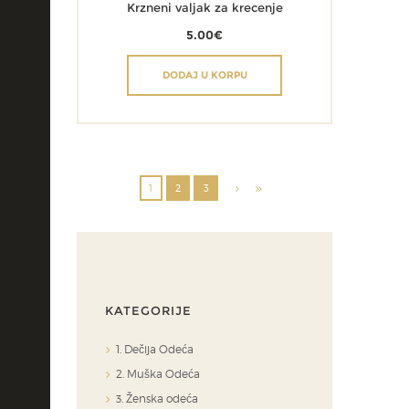
Krzneni valjak za krecenje
5.00
€
DODAJ U KORPU
1
2
3
KATEGORIJE
1. Dečija Odeća
2. Muška Odeća
3. Ženska odeća