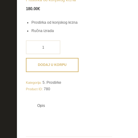
180.00
€
Prostirka od konjskog krzna
Ručna izrada
Prostirka
od
konjskog
krzna
DODAJ U KORPU
količina
5. Prostirke
Kategorija:
780
Product ID:
Opis