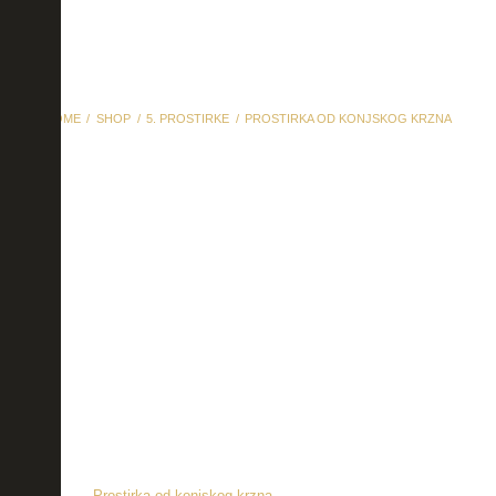
HOME
SHOP
5. PROSTIRKE
PROSTIRKA OD KONJSKOG KRZNA
Prostirka od konjskog
krzna
Prostirka od konjskog krzna