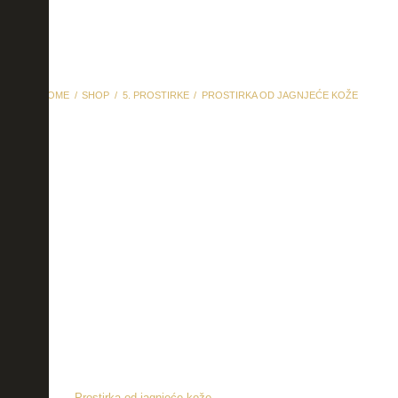
HOME
SHOP
5. PROSTIRKE
PROSTIRKA OD JAGNJEĆE KOŽE
Prostirka od jagnjeće
kože
Prostirka od jagnjeće kože