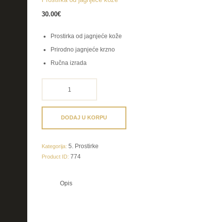
30.00
€
Prostirka od jagnjeće kože
Prirodno jagnjeće krzno
Ručna izrada
Prostirka
od
jagnjeće
kože
DODAJ U KORPU
količina
5. Prostirke
Kategorija:
774
Product ID:
Opis