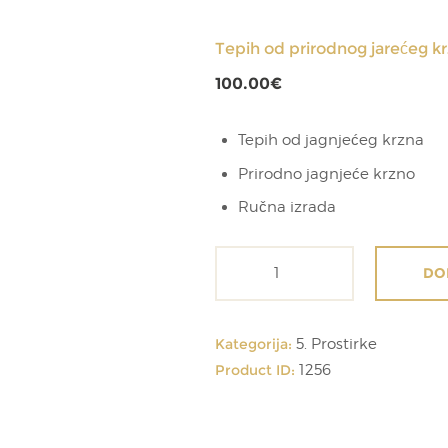
Tepih od prirodnog jarećeg k
100.00
€
Tepih od jagnjećeg krzna
Prirodno jagnjeće krzno
Ručna izrada
Tepih
DO
od
prirodnog
jarećeg
Kategorija:
5. Prostirke
krzna
Product ID:
1256
količina