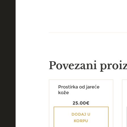
Povezani proi
Prostirka od jareće
kože
25.00
€
DODAJ U
KORPU