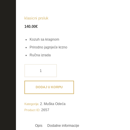
klasicni prsluk
140.00
€
Kozuh sa kragnom
Prirodno jagnjeće krzno
Ručna izrada
klasicni
prsluk
količina
DODAJ U KORPU
2. Muška Odeća
Kategorija:
2657
Product ID:
Opis
Dodatne informacije