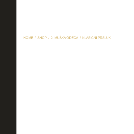
HOME
SHOP
2. MUŠKA ODEĆA
KLASICNI PRSLUK
klasicni prsluk