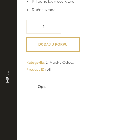
Prirodno jagnjeće krzno
Ručna izrada
Muška
pilotska
jakna
količina
DODAJ U KORPU
2. Muška Odeća
Kategorija:
611
Product ID:
MENU
Opis