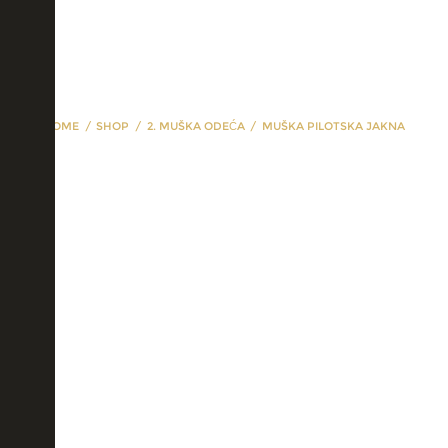
HOME
SHOP
2. MUŠKA ODEĆA
MUŠKA PILOTSKA JAKNA
Muška pilotska jakna