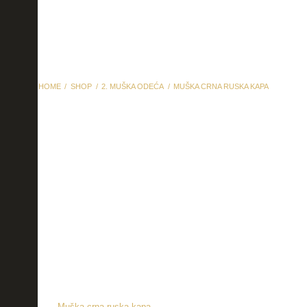
HOME
SHOP
2. MUŠKA ODEĆA
MUŠKA CRNA RUSKA KAPA
Muška crna ruska kapa
Muška crna ruska kapa