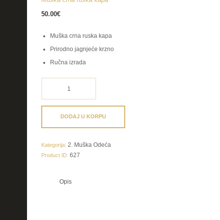
50.00
€
Muška crna ruska kapa
Prirodno jagnjeće krzno
Ručna izrada
Muška
crna
ruska
kapa
DODAJ U KORPU
količina
2. Muška Odeća
Kategorija:
627
Product ID:
Opis