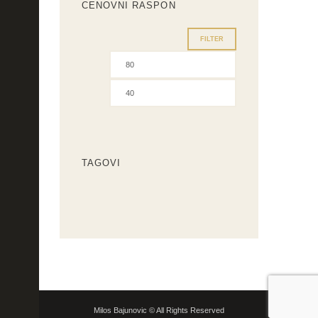
CENOVNI RASPON
FILTER
Minimalna
Maksimalna
cena
cena
TAGOVI
Milos Bajunovic © All Rights Reserved