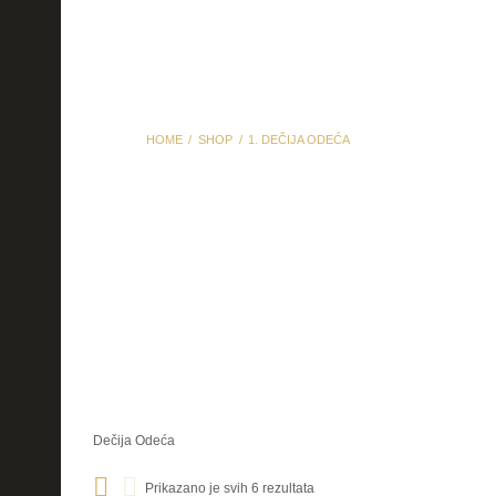
HOME
SHOP
1. DEČIJA ODEĆA
1. Dečija Odeća
Dečija Odeća
Prikazano je svih 6 rezultata