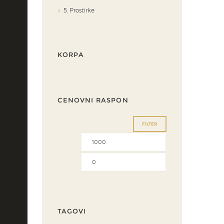
5. Prostirke
KORPA
CENOVNI RASPON
FILTER
Minimalna
Maksimalna
cena
cena
TAGOVI