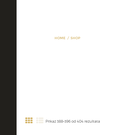
HOME
SHOP
Shop
Prikaz 388–396 od 404 rezultata