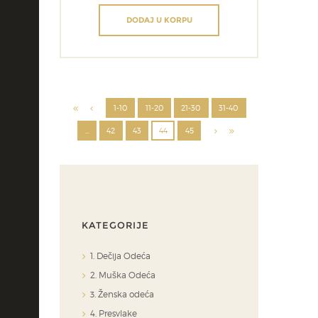
DODAJ U KORPU
1-10
11-20
21-30
31-40
…
42
43
44
45
KATEGORIJE
1. Dečija Odeća
2. Muška Odeća
3. Ženska odeća
4. Presvlake