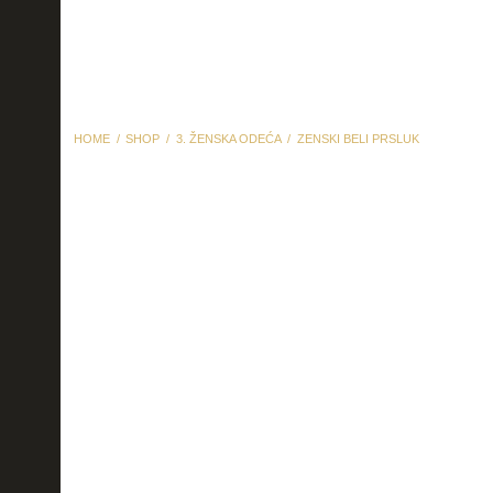
HOME
SHOP
3. ŽENSKA ODEĆA
ZENSKI BELI PRSLUK
Zenski beli prsluk