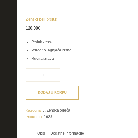
Zenski beli prsluk
120.00
€
Prsluk zenski
Prirodno jagnjeće krzno
Ručna izrada
Zenski
beli
prsluk
količina
DODAJ U KORPU
3. Ženska odeća
Kategorija:
1623
Product ID:
Opis
Dodatne informacije