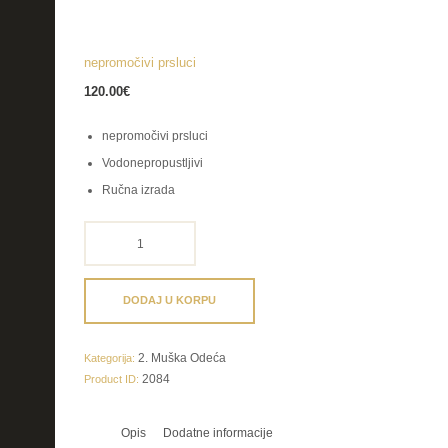
nepromočivi prsluci
120.00
€
nepromočivi prsluci
Vodonepropustljivi
Ručna izrada
nepromočivi
prsluci
količina
DODAJ U KORPU
2. Muška Odeća
Kategorija:
2084
Product ID:
Opis
Dodatne informacije