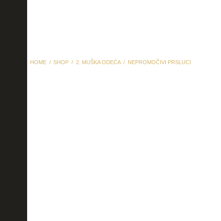
HOME
SHOP
2. MUŠKA ODEĆA
NEPROMOČIVI PRSLUCI
nepromočivi prsluci