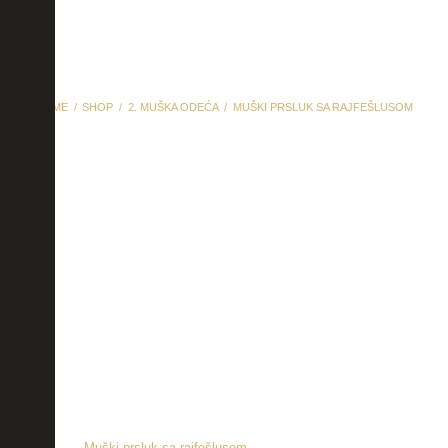
HOME
SHOP
2. MUŠKA ODEĆA
MUŠKI PRSLUK SA RAJFEŠLUSOM
Muški prsluk sa
rajfešlusom
Muški prsluk sa rajfešlusom