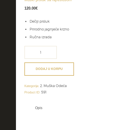
120.00
€
Dečiji prsluk
Prirodno jagnjeće krzno
Ručna izrada
Muški
prsluk
sa
rajfešlusom
DODAJ U KORPU
količina
2. Muška Odeća
Kategorija:
591
Product ID:
Opis