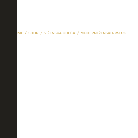
HOME
SHOP
3. ŽENSKA ODEĆA
MODERNI ŽENSKI PRSLUK
Moderni ženski
prsluk