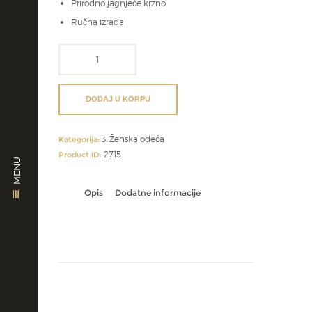
Prirodno jagnjeće krzno
Ručna izrada
Moderni
ženski
prsluk
količina
DODAJ U KORPU
3. Ženska odeća
Kategorija:
2715
Product ID:
MENU
Opis
Dodatne informacije