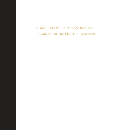
HOME
SHOP
2. MUŠKA ODEĆA
ELEGANTNI MODNI PRSLUCI SA VEZOM
elegantni modni prsluci sa
vezom