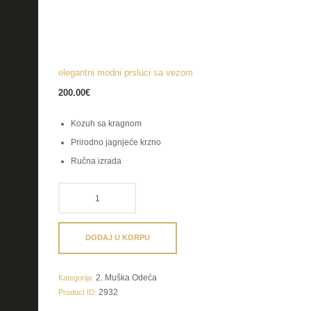
elegantni modni prsluci sa vezom
200.00
€
Kozuh sa kragnom
Prirodno jagnjeće krzno
Ručna izrada
elegantni
modni
prsluci
sa
DODAJ U KORPU
vezom
količina
2. Muška Odeća
Kategorija:
2932
Product ID: