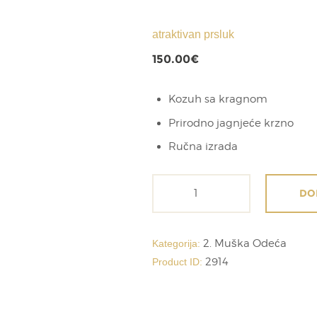
atraktivan prsluk
150.00
€
Kozuh sa kragnom
Prirodno jagnjeće krzno
Ručna izrada
atraktivan
DO
prsluk
količina
2. Muška Odeća
Kategorija:
2914
Product ID: