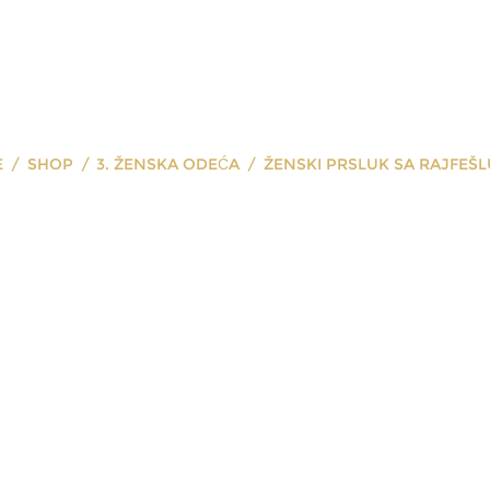
E
SHOP
3. ŽENSKA ODEĆA
ŽENSKI PRSLUK SA RAJFEŠ
prsluk sa raj