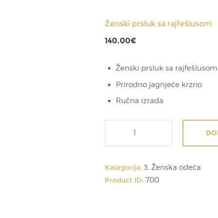
Ženski prsluk sa rajfešlusom
140.00
€
Ženski prsluk sa rajfešlusom
Prirodno jagnjeće krzno
Ručna izrada
Ženski
DO
prsluk
sa
rajfešlusom
Kategorija:
3. Ženska odeća
količina
Product ID:
700