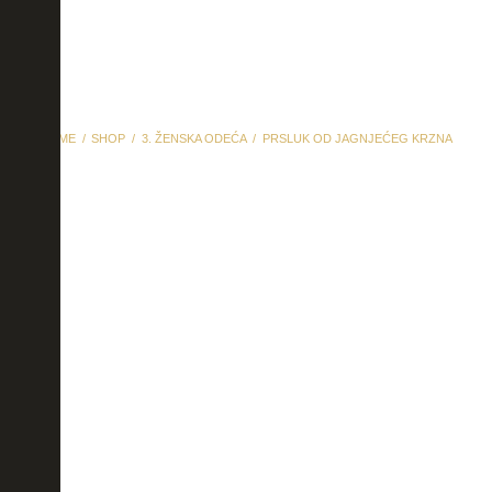
HOME
SHOP
3. ŽENSKA ODEĆA
PRSLUK OD JAGNJEĆEG KRZNA
Prsluk od jagnjećeg krzna