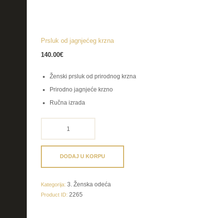
Prsluk od jagnjećeg krzna
140.00
€
Ženski prsluk od prirodnog krzna
Prirodno jagnjeće krzno
Ručna izrada
Prsluk
od
jagnjećeg
krzna
DODAJ U KORPU
količina
3. Ženska odeća
Kategorija:
2265
Product ID: