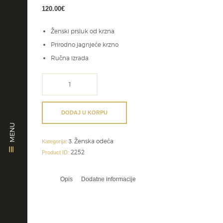
120.00
€
Ženski prsluk od krzna
Prirodno jagnjeće krzno
Ručna izrada
Ženski
prsluk
od
krzna
DODAJ U KORPU
količina
MENU
3. Ženska odeća
Kategorija:
2252
Product ID:
Opis
Dodatne informacije