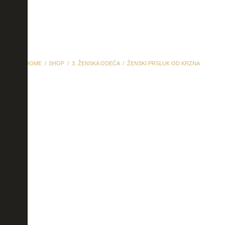
HOME
SHOP
3. ŽENSKA ODEĆA
ŽENSKI PRSLUK OD KRZNA
Ženski prsluk od krzna