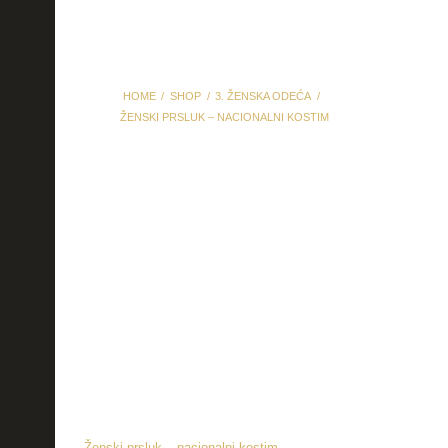
HOME
SHOP
3. ŽENSKA ODEĆA
ŽENSKI PRSLUK – NACIONALNI KOSTIM
Ženski prsluk –
nacionalni kostim
Ženski prsluk – nacionalni kostim