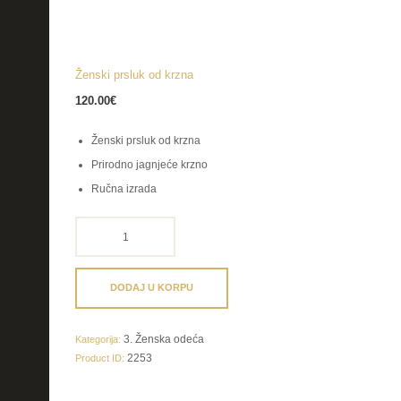
Ženski prsluk od krzna
120.00
€
Ženski prsluk od krzna
Prirodno jagnjeće krzno
Ručna izrada
Ženski
prsluk
od
krzna
DODAJ U KORPU
količina
3. Ženska odeća
Kategorija:
2253
Product ID: