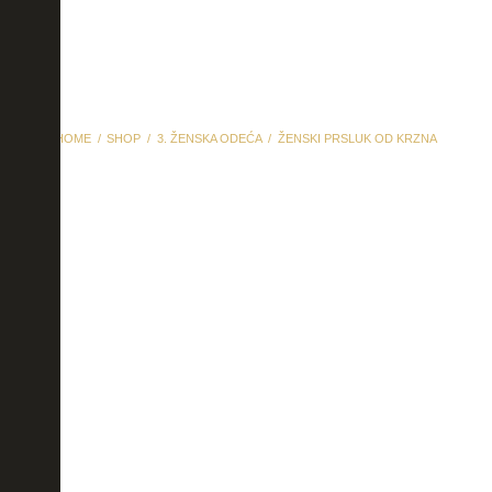
HOME
SHOP
3. ŽENSKA ODEĆA
ŽENSKI PRSLUK OD KRZNA
Ženski prsluk od krzna