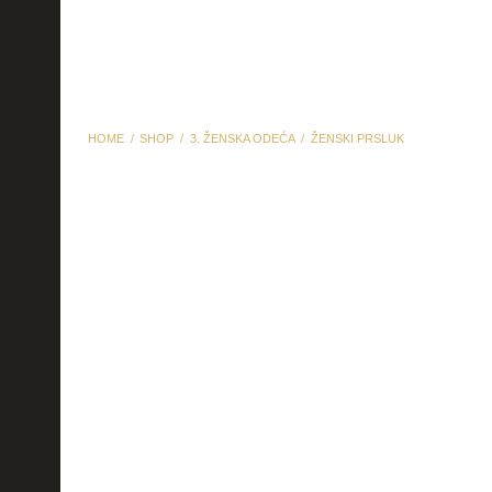
HOME
SHOP
3. ŽENSKA ODEĆA
ŽENSKI PRSLUK
Ženski prsluk