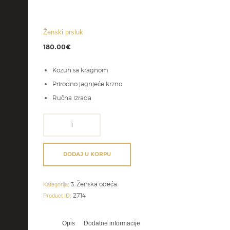
Ženski prsluk
180.00
€
Kozuh sa kragnom
Prirodno jagnjeće krzno
Ručna izrada
Ženski
prsluk
količina
DODAJ U KORPU
3. Ženska odeća
Kategorija:
2714
Product ID:
Opis
Dodatne informacije