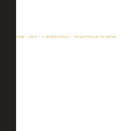
HOME
SHOP
2. MUŠKA ODEĆA
TEKSAS PRSLUK OD KRZNA
teksas prsluk od krzna