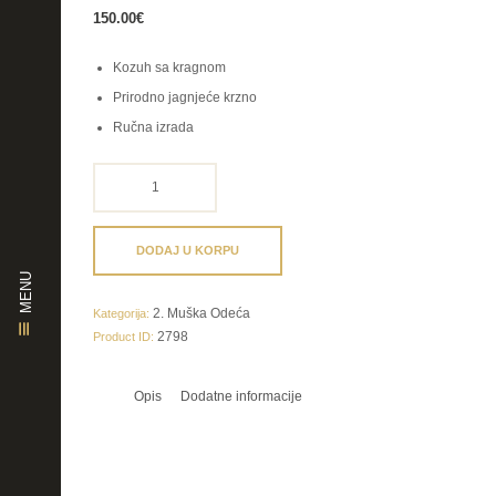
150.00
€
Kozuh sa kragnom
Prirodno jagnjeće krzno
Ručna izrada
teksas
prsluk
od
krzna
DODAJ U KORPU
količina
MENU
2. Muška Odeća
Kategorija:
2798
Product ID:
Opis
Dodatne informacije