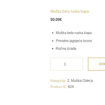
Muška bela ruska kapa
50.00
€
Muška bela ruska kapa
Prirodno jagnjeće krzno
Ručna izrada
Muška
DO
bela
ruska
kapa
2. Muška Odeća
Kategorija:
količina
624
Product ID: