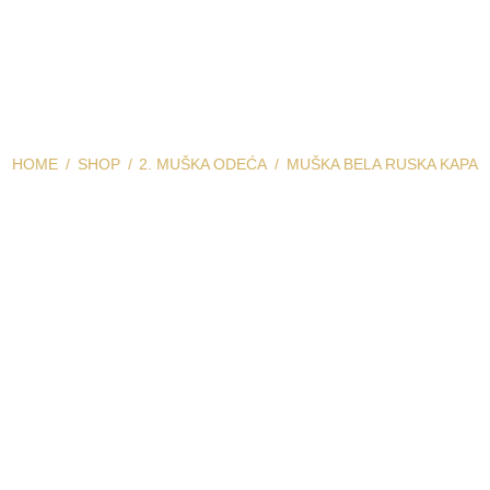
HOME
SHOP
2. MUŠKA ODEĆA
MUŠKA BELA RUSKA KAPA
ška bela ruska k