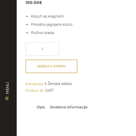
100.00
€
Kozuh sa kragnom
Prirodno jagnjeće krzno
Ručna izrada
prsluk
za
monahinje
količina
DODAJ U KORPU
3. Ženska odeća
Kategorija:
MENU
2457
Product ID:
Opis
Dodatne informacije