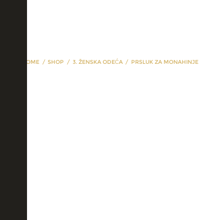
HOME
SHOP
3. ŽENSKA ODEĆA
PRSLUK ZA MONAHINJE
prsluk za monahinje