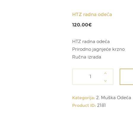
HTZ radna odeća
120.00
€
HTZ radna odeća
Prirodno jagnjeće krzno
Ručna izrada
HTZ
radna
odeća
količina
Kategorija:
2. Muška Odeća
Product ID:
2181