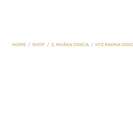
HOME
SHOP
2. MUŠKA ODEĆA
HTZ RADNA ODE
HTZ radna od