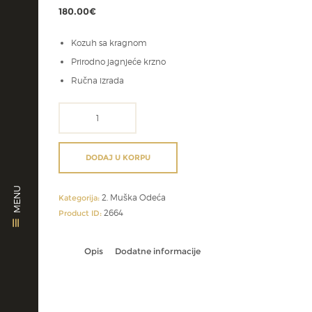
180.00
€
Kozuh sa kragnom
Prirodno jagnjeće krzno
Ručna izrada
digitalni
vez
na
kozuhu
DODAJ U KORPU
količina
MENU
2. Muška Odeća
Kategorija:
2664
Product ID:
Opis
Dodatne informacije