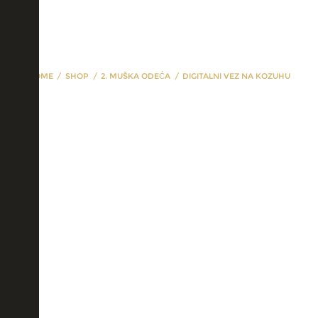
HOME
SHOP
2. MUŠKA ODEĆA
DIGITALNI VEZ NA KOZUHU
digitalni vez na
kozuhu