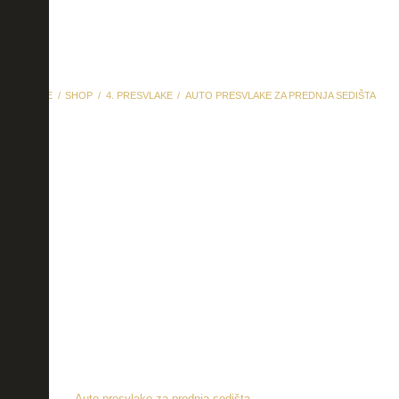
HOME
SHOP
4. PRESVLAKE
AUTO PRESVLAKE ZA PREDNJA SEDIŠTA
Auto presvlake za
prednja sedišta
Auto presvlake za prednja sedišta