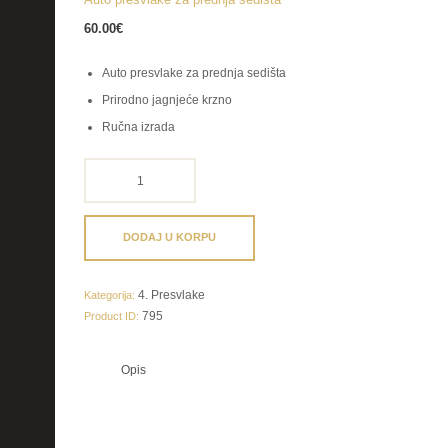
60.00
€
Auto presvlake za prednja sedišta
Prirodno jagnjeće krzno
Ručna izrada
Auto
presvlake
za
prednja
DODAJ U KORPU
sedišta
količina
4. Presvlake
Kategorija:
795
Product ID:
Opis