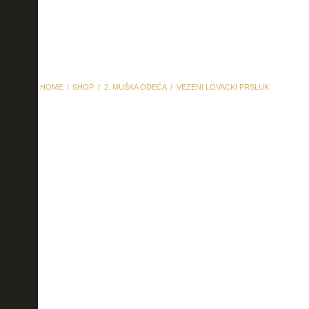
HOME
SHOP
2. MUŠKA ODEĆA
VEZENI LOVACKI PRSLUK
vezeni lovacki prsluk