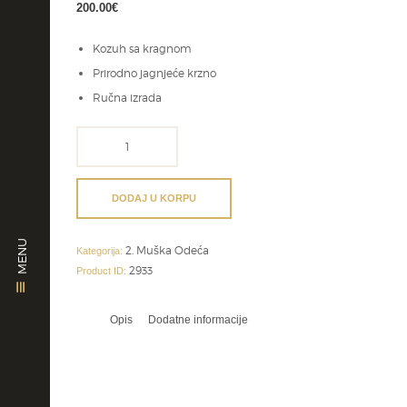
200.00
€
Kozuh sa kragnom
Prirodno jagnjeće krzno
Ručna izrada
vezeni
lovacki
prsluk
količina
DODAJ U KORPU
MENU
2. Muška Odeća
Kategorija:
2933
Product ID:
Opis
Dodatne informacije