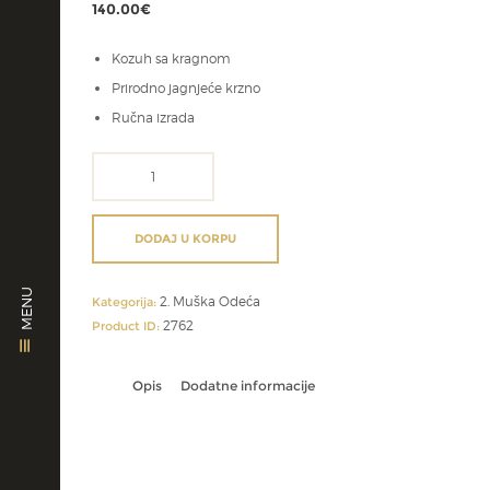
140.00
€
Kozuh sa kragnom
Prirodno jagnjeće krzno
Ručna izrada
svecani
prsluci
količina
DODAJ U KORPU
MENU
2. Muška Odeća
Kategorija:
2762
Product ID:
Opis
Dodatne informacije