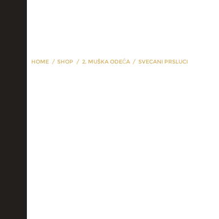
HOME
SHOP
2. MUŠKA ODEĆA
SVECANI PRSLUCI
svecani prsluci