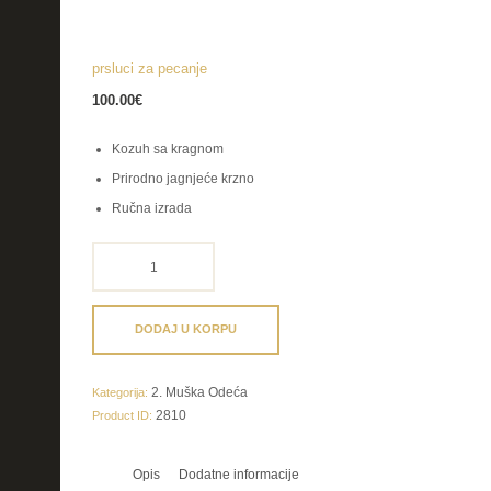
prsluci za pecanje
100.00
€
Kozuh sa kragnom
Prirodno jagnjeće krzno
Ručna izrada
prsluci
za
pecanje
količina
DODAJ U KORPU
2. Muška Odeća
Kategorija:
2810
Product ID:
Opis
Dodatne informacije