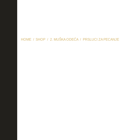
HOME
SHOP
2. MUŠKA ODEĆA
PRSLUCI ZA PECANJE
prsluci za pecanje