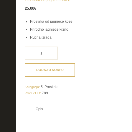
25.00
€
Prostirka od jagnjeće kože
Prirodno jagnjeće krzno
Ručna izrada
Prostirka
od
jagnjeće
kože
DODAJ U KORPU
količina
5. Prostirke
Kategorija:
789
Product ID:
Opis