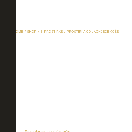
HOME
SHOP
5. PROSTIRKE
PROSTIRKA OD JAGNJEĆE KOŽE
Prostirka od jagnjeće
kože
Prostirka od jagnjeće kože