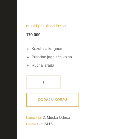
muski prsluk od krzna
170.00
€
Kozuh sa kragnom
Prirodno jagnjeće krzno
Ručna izrada
muski
prsluk
od
krzna
DODAJ U KORPU
količina
2. Muška Odeća
Kategorija:
2416
Product ID: