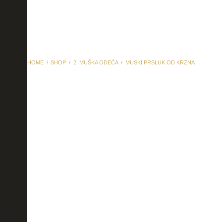
HOME
SHOP
2. MUŠKA ODEĆA
MUSKI PRSLUK OD KRZNA
muski prsluk od krzna