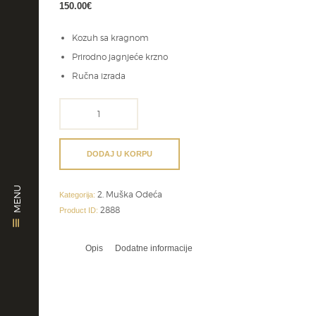
150.00
€
Kozuh sa kragnom
Prirodno jagnjeće krzno
Ručna izrada
kozuh
iz
banata
količina
DODAJ U KORPU
MENU
2. Muška Odeća
Kategorija:
2888
Product ID:
Opis
Dodatne informacije