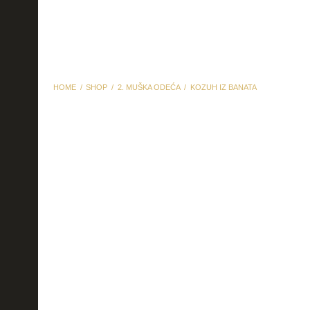
HOME
SHOP
2. MUŠKA ODEĆA
KOZUH IZ BANATA
kozuh iz banata