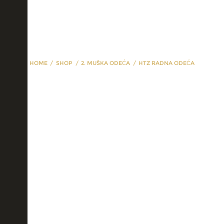
HOME
SHOP
2. MUŠKA ODEĆA
HTZ RADNA ODEĆA
HTZ radna odeća