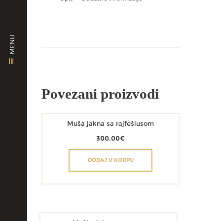
MENU
Povezani proizvodi
Muša jakna sa rajfešlusom
300.00
€
DODAJ U KORPU