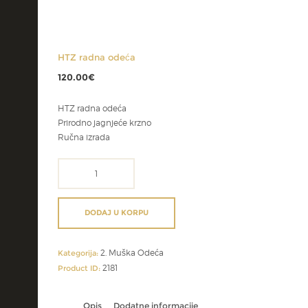
HTZ radna odeća
120.00
€
HTZ radna odeća
Prirodno jagnjeće krzno
Ručna izrada
HTZ
radna
odeća
količina
DODAJ U KORPU
2. Muška Odeća
Kategorija:
2181
Product ID:
Opis
Dodatne informacije