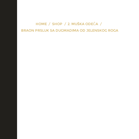
HOME
SHOP
2. MUŠKA ODEĆA
BRAON PRSLUK SA DUGMADIMA OD JELENSKOG ROGA
braon prsluk sa
dugmadima od
jelenskog roga