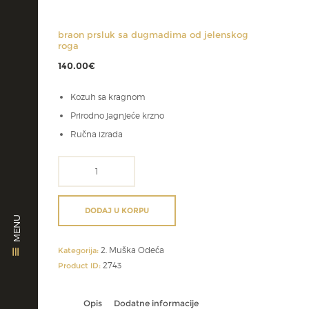
braon prsluk sa dugmadima od jelenskog
roga
140.00
€
Kozuh sa kragnom
Prirodno jagnjeće krzno
Ručna izrada
braon
prsluk
sa
dugmadima
DODAJ U KORPU
MENU
od
jelenskog
2. Muška Odeća
roga
Kategorija:
količina
2743
Product ID:
Opis
Dodatne informacije