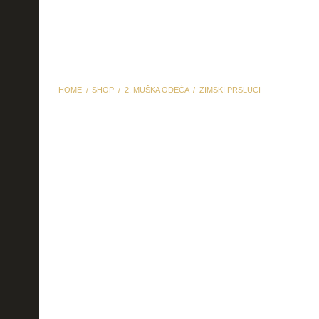
HOME
SHOP
2. MUŠKA ODEĆA
ZIMSKI PRSLUCI
zimski prsluci