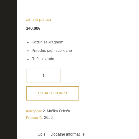
zimski prsluci
140.00
€
Kozuh sa kragnom
Prirodno jagnjeće krzno
Ručna izrada
zimski
prsluci
količina
DODAJ U KORPU
2. Muška Odeća
Kategorija:
2656
Product ID:
Opis
Dodatne informacije